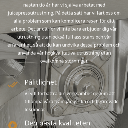
nästan tio år har vi själva arbetat med
juicepressutrustning. På detta sätt har vi lärt oss om
alla problem som kan komplicera resan för ditt
arbete. Det är därför vi inte bara erbjuder dig vår
utrustning utan också full assistans och vår
erfarenhet, så att du kan undvika dessa problem och
använda vår högkvalitativa utrustning utan
ovälkomna störningar.
Pålitlighet
done_all
Vi vill förbättra din verksamhet genom att
tillämpa våra framgångsrika och beprövade
lösningar.
Den bästa kvaliteten
stars