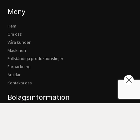
Meny
Hem
Om oss
Våra kunder
Maskineri
Fullständiga produktionslinjer
Forpackning
Artiklar
Kontakta oss
Bolagsinformation
JSC “ProFruit Machinery”
+370 633 64 143
Email:
info@pro-fruit.com
Registreringskod: 305202037
VAT: LT100012484812