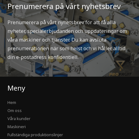
Prenumerera på vårt nyhetsbrev
Prenumerera på vårt nyhetsbrev för att få alla
nyheter, specialerbjudanden och uppdateringar om
våra maskiner och tjänster. Du kan avsluta
prenumerationen när som helst och vi håller alltid
din e-postadress konfidentiell.
Meny
Hem
Om oss
Våra kunder
Maskineri
Fullständiga produktionslinjer